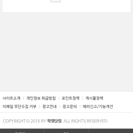
사이트소개
개인정보 취급방침
포인트정책
게시물정책
이메일 무단수집 거부
광고안내
광고문의
에러신고/기능개선
COPYRIGHT© 2016 BY
학원닷컴
. ALL RIGHTS RESERVED.