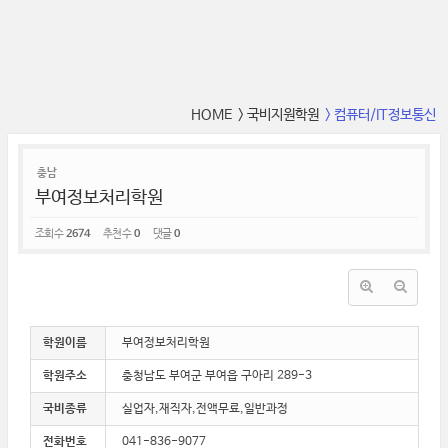
HOME
> 국비지원학원
> 컴퓨터/IT정보통신
충남
부여정보처리학원
조회 수
2674
추천 수
0
댓글
0
학원이름
부여정보처리학원
학원주소
충청남도 부여군 부여읍 구아리 289-3
국비종류
실업자,재직자,전액무료,일반과정
전화번호
041-836-9077