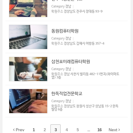
Category
경남
학원주소
경상남도 진주시 장대동 93-9
동원컴퓨터학원
Category
경남
학원주소
경상남도 김해시 어방동 357-4
삼천포미래컴퓨터학원
Category
경남
학원주소
경남 사천시 벌리동 482-11번지(하이마트
옆) 3층
한독직업전문학교
Category
경남
학원주소
경상남도 창원시 성산구 상남동 15-2 한독
빌딩 6층
Prev
1
2
3
4
5
...
16
Next