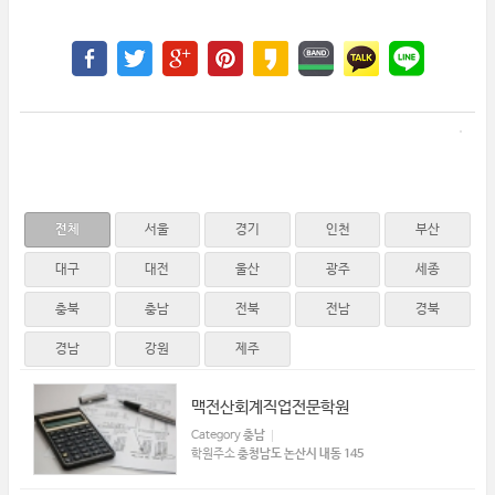
전체
서울
경기
인천
부산
대구
대전
울산
광주
세종
충북
충남
전북
전남
경북
경남
강원
제주
맥전산회계직업전문학원
Category
충남
학원주소
충청남도 논산시 내동 145