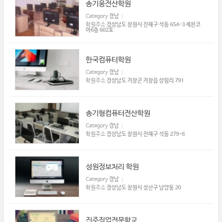
송기웅전산학원
Category
경남
학원주소
경상남도 창원시 진해구 석동 654-3 세븐코
아6층 602호
한국컴퓨터학원
Category
경남
학원주소
경상남도 거창군 거창읍 상림리 791
송기형컴퓨터전산학원
Category
경남
학원주소
경상남도 창원시 진해구 석동 279-6
성원정보처리 학원
Category
경남
학원주소
경상남도 창원시 성산구 남양동 20
진주직업전문학교