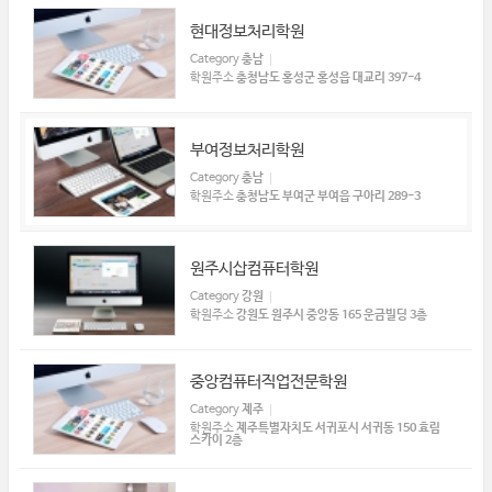
현대정보처리학원
Category
충남
학원주소
충청남도 홍성군 홍성읍 대교리 397-4
부여정보처리학원
Category
충남
학원주소
충청남도 부여군 부여읍 구아리 289-3
원주시삽컴퓨터학원
Category
강원
학원주소
강원도 원주시 중앙동 165 운금빌딩 3층
중앙컴퓨터직업전문학원
Category
제주
학원주소
제주특별자치도 서귀포시 서귀동 150 효림
스카이 2층