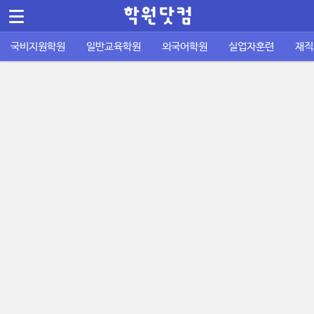
메뉴 건너뛰기
국비지원학원
일반교육학원
외국어학원
실업자훈련
재직
컴퓨터/IT정보통신
바둑학원
국비지원 외국어학원
실업자 내일배움카드
재직자 내일배움카드
퇴직금계산기
공지사항
공무원기출문제
운전학원
이용안내
주휴수당 계산기
자격증기출문제
디자인/인테리어
성인일반 외국어학원
취업성공패키지 1유형
사업주 훈련
사이트소개
국비지원 FAQ
포인트정책
피부/미용/네일
초중고 외국어학원
취업성공패키지 2유형
묻고답하기
학원회원 등록신청
요리/제빵/커피
국비노하우