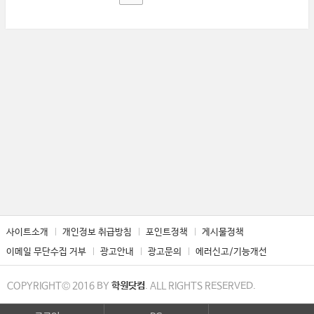
사이트소개
개인정보 취급방침
포인트정책
게시물정책
이메일 무단수집 거부
광고안내
광고문의
에러신고/기능개선
COPYRIGHT© 2016 BY
학원닷컴
. ALL RIGHTS RESERVED.