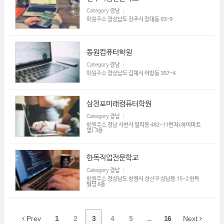
Category
경남
학원주소
경상남도 진주시 장대동 93-9
동원컴퓨터학원
Category
경남
학원주소
경상남도 김해시 어방동 357-4
삼천포미래컴퓨터학원
Category
경남
학원주소
경남 사천시 벌리동 482-11번지(하이마트
옆) 3층
한독직업전문학교
Category
경남
학원주소
경상남도 창원시 성산구 상남동 15-2 한독
빌딩 6층
Prev
1
2
3
4
5
...
16
Next