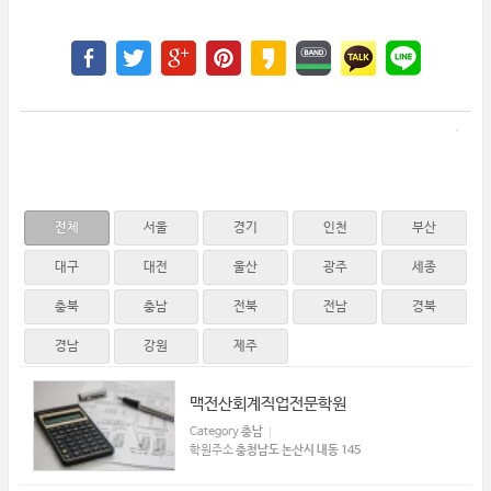
전체
서울
경기
인천
부산
대구
대전
울산
광주
세종
충북
충남
전북
전남
경북
경남
강원
제주
맥전산회계직업전문학원
Category
충남
학원주소
충청남도 논산시 내동 145