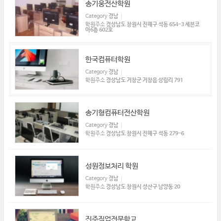
송기웅전산학원
Category
경남
학원주소
경상남도 창원시 진해구 석동 654-3 세븐코
아6층 602호
한국컴퓨터학원
Category
경남
학원주소
경상남도 거창군 거창읍 상림리 791
송기형컴퓨터전산학원
Category
경남
학원주소
경상남도 창원시 진해구 석동 279-6
성원정보처리 학원
Category
경남
학원주소
경상남도 창원시 성산구 남양동 20
진주직업전문학교