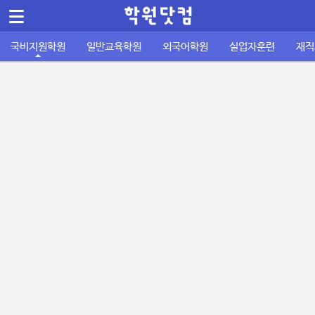
메뉴 건너뛰기
Sketchbook5, 스케치북5
국비지원학원
일반교육학원
외국어학원
실업자훈련
재직
컴퓨터/IT정보통신
바둑학원
국비지원 외국어학원
실업자 내일배움카드
재직자 내일배움카드
퇴직금계산기
공지사항
공무원기출문제
운전학원
이용안내
주휴수당 계산기
자격증기출문제
디자인/인테리어
성인일반 외국어학원
취업성공패키지 1유형
사업주 훈련
사이트소개
국비지원 FAQ
포인트정책
피부/미용/네일
초중고 외국어학원
취업성공패키지 2유형
묻고답하기
학원회원 등록신청
요리/제빵/커피
국비노하우
Sketchbook5, 스케치북5