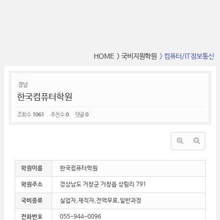
HOME
> 국비지원학원
> 컴퓨터/IT정보통신
경남
한국컴퓨터학원
조회 수
1061
추천 수
0
댓글
0
학원이름
한국컴퓨터학원
학원주소
경상남도 거창군 거창읍 상림리 791
국비종류
실업자,재직자,전액무료,일반과정
전화번호
055-944-0096