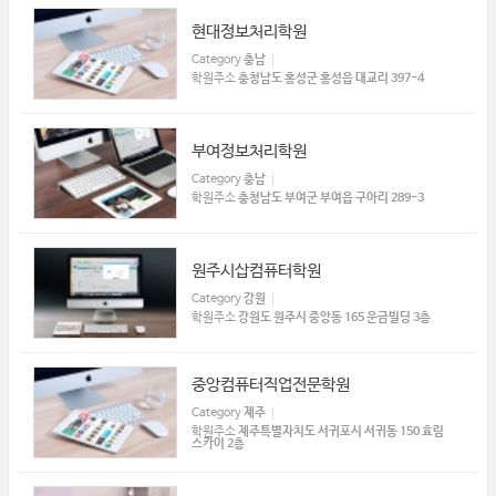
현대정보처리학원
Category
충남
학원주소
충청남도 홍성군 홍성읍 대교리 397-4
부여정보처리학원
Category
충남
학원주소
충청남도 부여군 부여읍 구아리 289-3
원주시삽컴퓨터학원
Category
강원
학원주소
강원도 원주시 중앙동 165 운금빌딩 3층
중앙컴퓨터직업전문학원
Category
제주
학원주소
제주특별자치도 서귀포시 서귀동 150 효림
스카이 2층