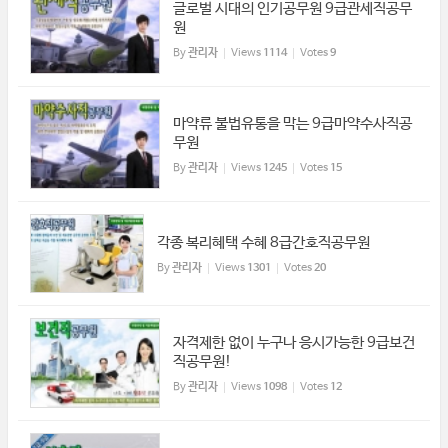
글로벌 시대의 인기공무원 9급관세직공무
원
By
관리자
Views
1114
Votes
9
마약류 불법유통을 막는 9급마약수사직공
무원
By
관리자
Views
1245
Votes
15
각종 복리혜택 수혜 8급간호직공무원
By
관리자
Views
1301
Votes
20
자격제한 없이 누구나 응시가능한 9급보건
직공무원!
By
관리자
Views
1098
Votes
12