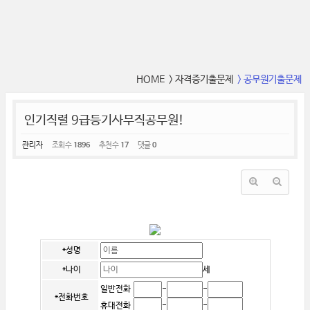
HOME
> 자격증기출문제
> 공무원기출문제
인기직렬 9급등기사무직공무원!
관리자
조회 수
1896
추천 수
17
댓글
0
근무여건과 보수가 좋아서 9급공무원직렬중에서 남녀 할것없이 모두에게 인기가 좋은직렬!!
*성명
*나이
세
일반전화
-
-
*전화번호
휴대전화
-
-