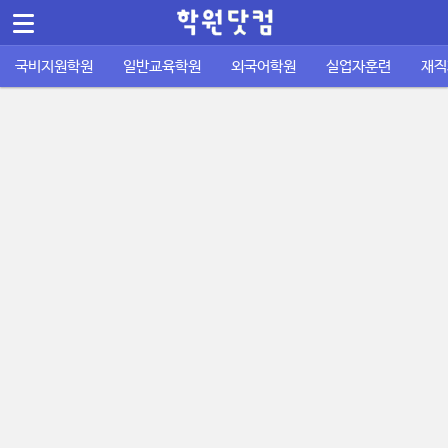
메뉴 건너뛰기
Sketchbook5, 스케치북5
국비지원학원
일반교육학원
외국어학원
실업자훈련
재직
컴퓨터/IT정보통신
바둑학원
국비지원 외국어학원
실업자 내일배움카드
재직자 내일배움카드
퇴직금계산기
공지사항
공무원기출문제
운전학원
이용안내
주휴수당 계산기
자격증기출문제
디자인/인테리어
성인일반 외국어학원
취업성공패키지 1유형
사업주 훈련
사이트소개
국비지원 FAQ
포인트정책
피부/미용/네일
초중고 외국어학원
취업성공패키지 2유형
묻고답하기
학원회원 등록신청
요리/제빵/커피
국비노하우
Sketchbook5, 스케치북5