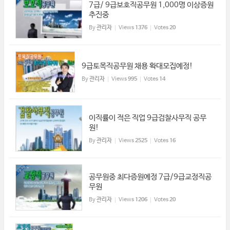
7급/ 9급보호직공무원 1,000명 이상증원
추진중
By
관리자
Views
1376
Votes
20
9급토목직공무원 채용 확대모집예정!
By
관리자
Views
995
Votes
14
이직률이 적은 직업 9급검찰사무직 공무
원!
By
관리자
Views
2525
Votes
16
공무원중 최다증원예정 7급/9급교정직공
무원
By
관리자
Views
1206
Votes
20