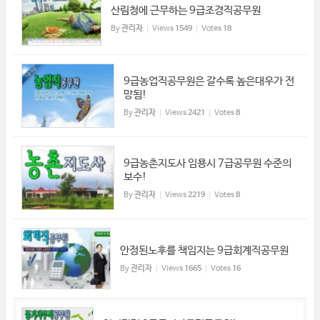
산림청에 근무하는 9급조경직공무원
By
관리자
Views
1549
Votes
18
9급농업직공무원은 갈수록 높은대우가 전
망됨!
By
관리자
Views
2421
Votes
8
9급농촌지도사 임용시 7급공무원 수준의
보수!
By
관리자
Views
2219
Votes
8
안정된노후를 책임지는 9급회계직공무원
By
관리자
Views
1665
Votes
16