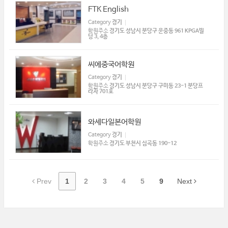
FTK English
Category
경기
학원주소
경기도 성남시 분당구 운중동 961 KPGA빌
딩 3, 4층
씨에중국어학원
Category
경기
학원주소
경기도 성남시 분당구 구미동 23-1 분당프
라자 701호
와세다일본어학원
Category
경기
학원주소
경기도 부천시 심곡동 190-12
Prev
1
2
3
4
5
9
Next