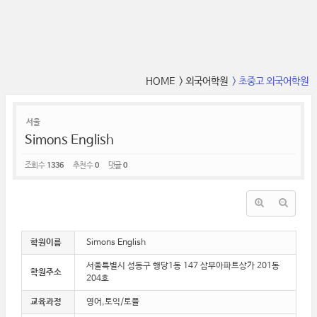
HOME
> 외국어학원
> 초중고 외국어학원
서울
Simons English
조회 수
1336
추천 수
0
댓글
0
학원이름
Simons English
서울특별시 성동구 행당1동 147 삼부아파트상가 201동
학원주소
204호
교육과정
영어,토익/토플