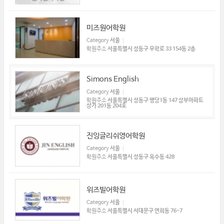
미즈원어학원
Category
서울
학원주소
서울특별시 성동구 무학로 33 154동 2층
Simons English
Category
서울
학원주소
서울특별시 성동구 행당1동 147 삼부아파트
상가 201동 204호
진잉글리쉬영어학원
Category
서울
학원주소
서울특별시 성동구 옥수동 428
위즈빌어학원
Category
서울
학원주소
서울특별시 서대문구 연희동 76-7