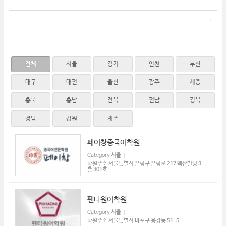
전체
서울
경기
인천
부산
대구
대전
울산
광주
세종
충북
충남
전북
전남
경북
경남
강원
제주
페이창중국어학원
Category
서울
학원주소
서울특별시 은평구 은평로 217 백산빌딩 3
층 301호
펜타원어학원
Category
서울
학원주소
서울특별시 마포구 용강동 51-5