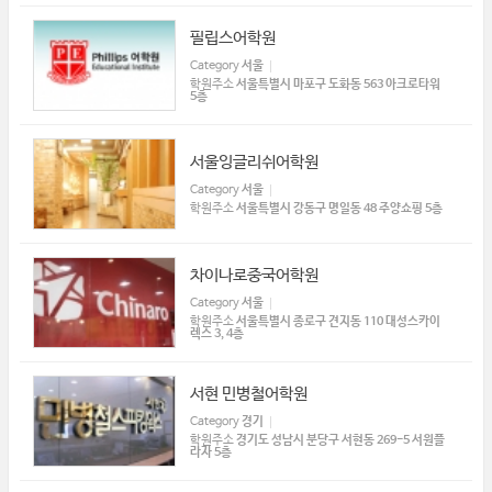
필립스어학원
Category
서울
학원주소
서울특별시 마포구 도화동 563 아크로타워
5층
서울잉글리쉬어학원
Category
서울
학원주소
서울특별시 강동구 명일동 48 주양쇼핑 5층
차이나로중국어학원
Category
서울
학원주소
서울특별시 종로구 견지동 110 대성스카이
렉스 3, 4층
서현 민병철어학원
Category
경기
학원주소
경기도 성남시 분당구 서현동 269-5 서원플
라자 5층