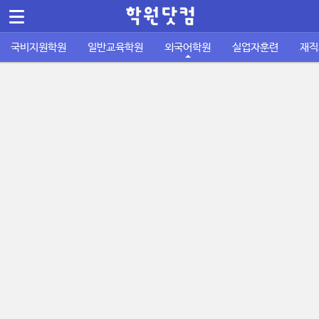
메뉴 건너뛰기
Sketchbook5, 스케치북5
국비지원학원
일반교육학원
외국어학원
실업자훈련
재직
컴퓨터/IT정보통신
바둑학원
국비지원 외국어학원
실업자 내일배움카드
재직자 내일배움카드
퇴직금계산기
공지사항
공무원기출문제
운전학원
이용안내
주휴수당 계산기
자격증기출문제
디자인/인테리어
성인일반 외국어학원
취업성공패키지 1유형
사업주 훈련
사이트소개
국비지원 FAQ
포인트정책
피부/미용/네일
초중고 외국어학원
취업성공패키지 2유형
묻고답하기
학원회원 등록신청
요리/제빵/커피
국비노하우
Sketchbook5, 스케치북5