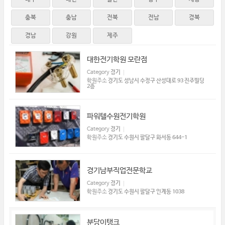
충북
충남
전북
전남
경북
경남
강원
제주
대한전기학원 모란점
Category
경기
학원주소
경기도 성남시 수정구 산성대로 93 진주빌딩
2층
파워텔수원전기학원
Category
경기
학원주소
경기도 수원시 팔달구 화서동 644-1
경기남부직업전문학교
Category
경기
학원주소
경기도 수원시 팔달구 인계동 1038
분당이탱크