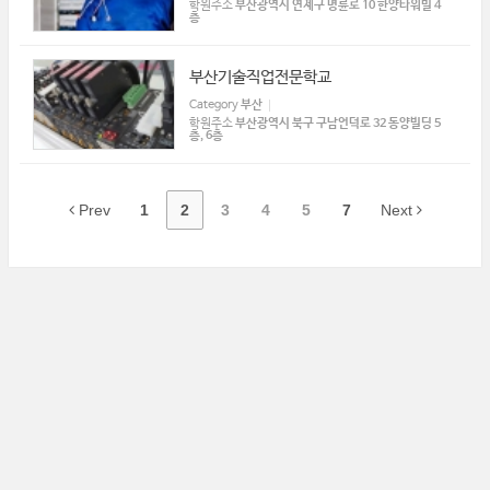
학원주소
부산광역시 연제구 명륜로 10 한양타워빌 4
층
부산기술직업전문학교
Category
부산
학원주소
부산광역시 북구 구남언덕로 32 동양빌딩 5
층, 6층
Prev
1
2
3
4
5
7
Next