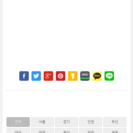
전체
서울
경기
인천
부산
대구
대전
울산
광주
세종