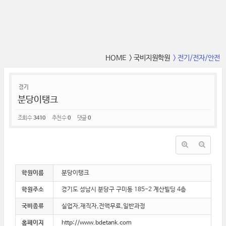
HOME
> 국비지원학원
> 전기/전자/안전
경기
분당이탱크
조회 수
3410
추천 수
0
댓글
0
학원이름
분당이탱크
학원주소
경기도 성남시 분당구 구미동 185-2 계산빌딩 4층
국비종류
실업자,재직자,전액무료,일반과정
홈페이지
http://www.bdetank.com