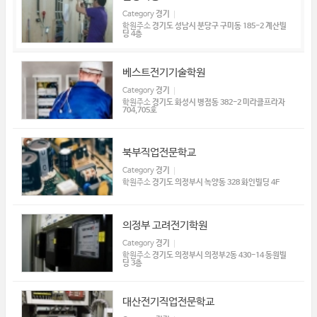
Category
경기
학원주소
경기도 성남시 분당구 구미동 185-2 계산빌
딩 4층
베스트전기기술학원
Category
경기
학원주소
경기도 화성시 병점동 382-2 미라클프라자
704,705호
북부직업전문학교
Category
경기
학원주소
경기도 의정부시 녹양동 328 화인빌딩 4F
의정부 고려전기학원
Category
경기
학원주소
경기도 의정부시 의정부2동 430-14 동원빌
딩 3층
대산전기직업전문학교