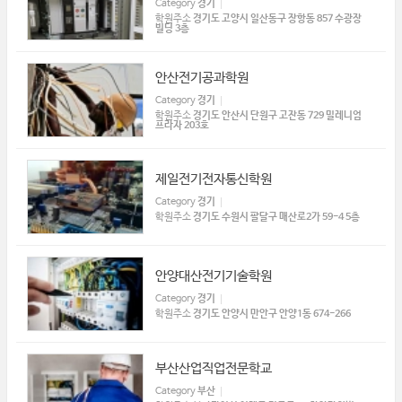
Category
경기
학원주소
경기도 고양시 일산동구 장항동 857 수광장
빌딩 3층
안산전기공과학원
Category
경기
학원주소
경기도 안산시 단원구 고잔동 729 밀레니엄
프라자 203호
제일전기전자통신학원
Category
경기
학원주소
경기도 수원시 팔달구 매산로2가 59-4 5층
안양대산전기기술학원
Category
경기
학원주소
경기도 안양시 만안구 안양1동 674-266
부산산업직업전문학교
Category
부산