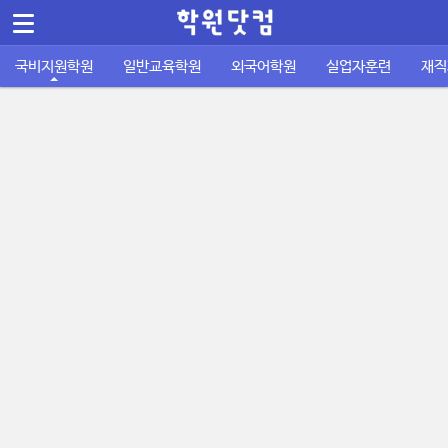
메뉴 건너뛰기
Sketchbook5, 스케치북5
국비지원학원
일반교육학원
외국어학원
실업자훈련
재직
컴퓨터/IT정보통신
바둑학원
국비지원 외국어학원
실업자 내일배움카드
재직자 내일배움카드
퇴직금계산기
공지사항
공무원기출문제
운전학원
이용안내
주휴수당 계산기
자격증기출문제
디자인/인테리어
성인일반 외국어학원
취업성공패키지 1유형
사업주 훈련
사이트소개
국비지원 FAQ
포인트정책
피부/미용/네일
초중고 외국어학원
취업성공패키지 2유형
묻고답하기
학원회원 등록신청
요리/제빵/커피
국비노하우
Sketchbook5, 스케치북5