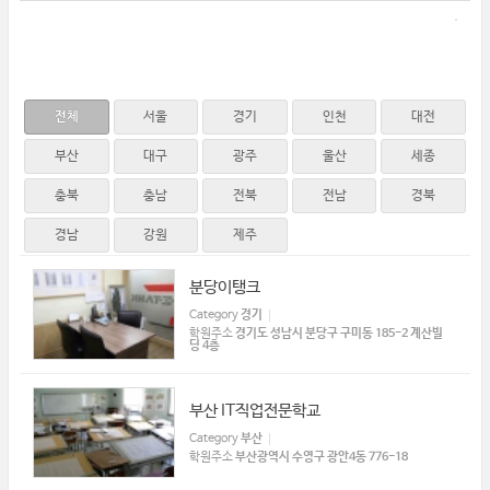
전체
서울
경기
인천
대전
부산
대구
광주
울산
세종
충북
충남
전북
전남
경북
경남
강원
제주
분당이탱크
Category
경기
학원주소
경기도 성남시 분당구 구미동 185-2 계산빌
딩 4층
부산 IT직업전문학교
Category
부산
학원주소
부산광역시 수영구 광안4동 776-18