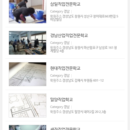
삼일직업전문학교
Category
경남
학원주소
경상남도 창원시 성산구 창이대로663번길 5
미남빌딩
경남산업직업전문학교
Category
경남
학원주소
경상남도 창원시 마산합포구 남성로 161 청
계빌딩 4층
현대직업전문학교
Category
경남
학원주소
경상남도 김해시 부원동 601-12
밀양직업학교
Category
경남
학원주소
경상남도 밀양시 내이2길 20 2,3층
세잔직업전문학교