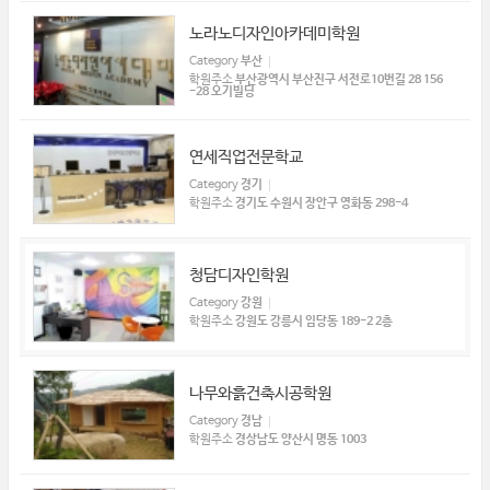
노라노디자인아카데미학원
Category
부산
학원주소
부산광역시 부산진구 서전로10번길 28 156
-28 오기빌딩
연세직업전문학교
Category
경기
학원주소
경기도 수원시 장안구 영화동 298-4
청담디자인학원
Category
강원
학원주소
강원도 강릉시 임당동 189-2 2층
나무와흙건축시공학원
Category
경남
학원주소
경상남도 양산시 명동 1003