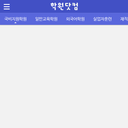
메뉴 건너뛰기
Sketchbook5, 스케치북5
국비지원학원
일반교육학원
외국어학원
실업자훈련
재직
컴퓨터/IT정보통신
바둑학원
국비지원 외국어학원
실업자 내일배움카드
재직자 내일배움카드
퇴직금계산기
공지사항
공무원기출문제
운전학원
이용안내
주휴수당 계산기
자격증기출문제
디자인/인테리어
성인일반 외국어학원
취업성공패키지 1유형
사업주 훈련
사이트소개
국비지원 FAQ
포인트정책
피부/미용/네일
초중고 외국어학원
취업성공패키지 2유형
묻고답하기
학원회원 등록신청
요리/제빵/커피
국비노하우
Sketchbook5, 스케치북5