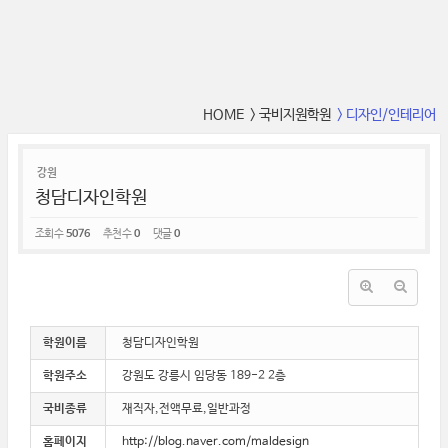
HOME
> 국비지원학원
> 디자인/인테리어
강원
청담디자인학원
조회 수
5076
추천 수
0
댓글
0
학원이름
청담디자인학원
학원주소
강원도 강릉시 임당동 189-2 2층
국비종류
재직자,전액무료,일반과정
홈페이지
http://blog.naver.com/maldesign