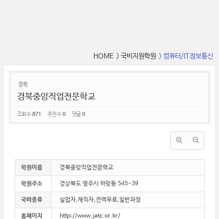
HOME
> 국비지원학원
> 컴퓨터/IT정보통신
경북
경북중앙직업전문학교
조회 수
871
추천 수
0
댓글
0
학원이름
경북중앙직업전문학교
학원주소
경상북도 영주시 하망동 545-39
국비종류
실업자,재직자,전액무료,일반과정
홈페이지
http://www.jatc.or.kr/