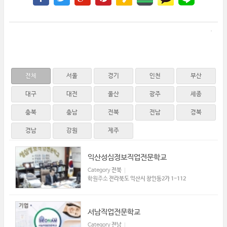
전체
서울
경기
인천
부산
대구
대전
울산
광주
세종
충북
충남
전북
전남
경북
경남
강원
제주
익산성심정보직업전문학교
Category
전북
학원주소
전라북도 익산시 창인동2가 1-112
서남직업전문학교
Category
전남