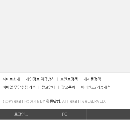
사이트소개
개인정보 취급방침
포인트정책
게시물정책
이메일 무단수집 거부
광고안내
광고문의
에러신고/기능개선
COPYRIGHT© 2016 BY
학원닷컴
. ALL RIGHTS RESERVED.
로그인...
PC