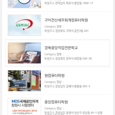
학원주소
전라남도 목포시 용당동 1056-17
구미전산세무회계컴퓨터학원
Category
경북
학원주소
경상북도 구미시 공단2동 201
경북중앙직업전문학교
Category
경북
학원주소
경상북도 영주시 하망동 545-39
원컴퓨터학원
Category
경남
학원주소
경상남도 김해시 봉황동 455-3
중앙컴퓨터학원
Category
경남
학원주소
경상남도 창원시 성산구 상남동 45-1 성원