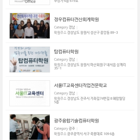
주상가 6층 619호
정우컴퓨터전산회계학원
Category
경남
학원주소
경상남도 창원시 성산구 중앙동 89-3
탑컴퓨터학원
Category
경남
학원주소
경상남도 창원시 마산회원구 내서읍 삼계리
35-1
서울IT교육센터직업전문학교
Category
경남
학원주소
경상남도 진주시 가좌길74번길 8 혜람빌딩
5층
광주융합기술컴퓨터학원
Category
광주
학원주소
광주광역시 서구 죽봉대로 109 6층