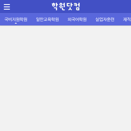
메뉴 건너뛰기
Sketchbook5, 스케치북5
국비지원학원
일반교육학원
외국어학원
실업자훈련
재직
컴퓨터/IT정보통신
바둑학원
국비지원 외국어학원
실업자 내일배움카드
재직자 내일배움카드
퇴직금계산기
공지사항
공무원기출문제
운전학원
이용안내
주휴수당 계산기
자격증기출문제
디자인/인테리어
성인일반 외국어학원
취업성공패키지 1유형
사업주 훈련
사이트소개
국비지원 FAQ
포인트정책
피부/미용/네일
초중고 외국어학원
취업성공패키지 2유형
묻고답하기
학원회원 등록신청
요리/제빵/커피
국비노하우
Sketchbook5, 스케치북5