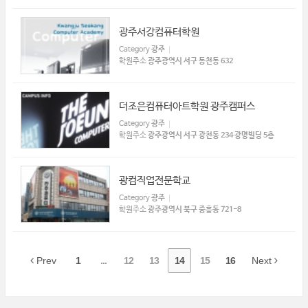
광주서강컴퓨터학원
Category
광주
학원주소
광주광역시 서구 동천동 632
더조은컴퓨터아트학원 광주캠퍼스
Category
광주
학원주소
광주광역시 서구 광천동 234 광명빌딩 5층
광컴직업전문학교
Category
광주
학원주소
광주광역시 북구 중흥동 721-8
Prev
1
...
12
13
14
15
16
Next