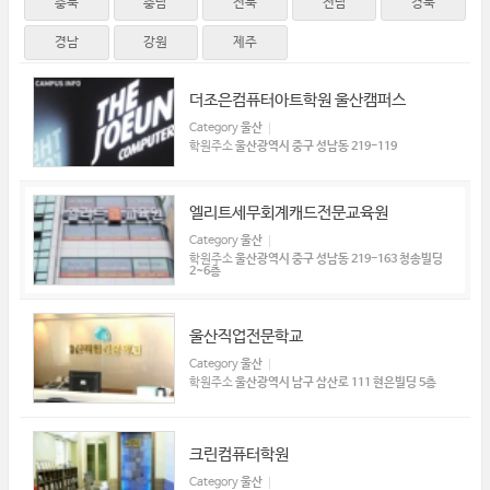
충북
충남
전북
전남
경북
경남
강원
제주
더조은컴퓨터아트학원 울산캠퍼스
Category
울산
학원주소
울산광역시 중구 성남동 219-119
엘리트세무회계캐드전문교육원
Category
울산
학원주소
울산광역시 중구 성남동 219-163 청송빌딩
2~6층
울산직업전문학교
Category
울산
학원주소
울산광역시 남구 삼산로 111 현은빌딩 5층
크린컴퓨터학원
Category
울산