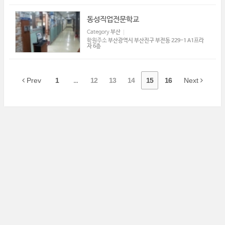
동성직업전문학교
Category
부산
학원주소
부산광역시 부산진구 부전동 229-1 A1프라
자 6층
Prev
1
...
12
13
14
15
16
Next