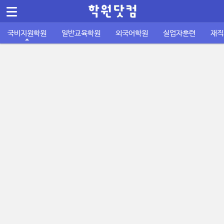
메뉴 건너뛰기
Sketchbook5, 스케치북5
국비지원학원
일반교육학원
외국어학원
실업자훈련
재직
컴퓨터/IT정보통신
바둑학원
국비지원 외국어학원
실업자 내일배움카드
재직자 내일배움카드
퇴직금계산기
공지사항
공무원기출문제
운전학원
이용안내
주휴수당 계산기
자격증기출문제
디자인/인테리어
성인일반 외국어학원
취업성공패키지 1유형
사업주 훈련
사이트소개
국비지원 FAQ
포인트정책
피부/미용/네일
초중고 외국어학원
취업성공패키지 2유형
묻고답하기
학원회원 등록신청
요리/제빵/커피
국비노하우
Sketchbook5, 스케치북5