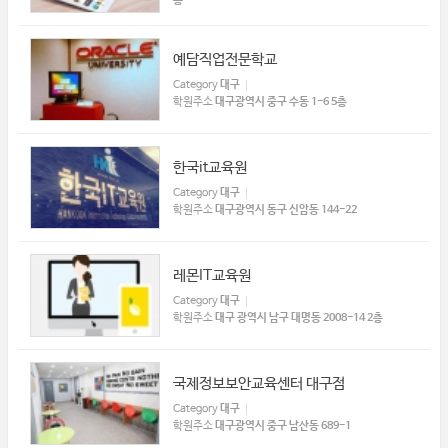
예담직업전문학교
Category
대구
학원주소
대구광역시 중구 수동 1-6 5층
한국it교육원
Category
대구
학원주소
대구광역시 동구 신암동 144-22
레몬IT교육원
Category
대구
학원주소
대구 광역시 남구 대명동 2008-14 2층
국제정보보안교육센터 대구점
Category
대구
학원주소
대구광역시 중구 남산동 689-1