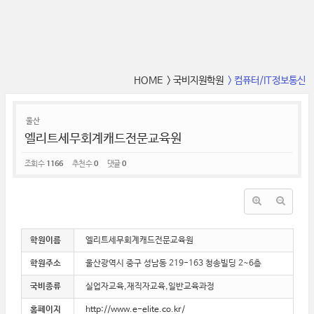
HOME
> 국비지원학원
> 컴퓨터/IT정보통신
울산
엘리트세무회계캐드전문교육원
조회 수
1166
추천 수
0
댓글
0
학원이름
엘리트세무회계캐드전문교육원
학원주소
울산광역시 중구 성남동 219-163 청송빌딩 2~6층
국비종류
실업자교육,재직자교육,일반교육과정
홈페이지
http://www.e-elite.co.kr/