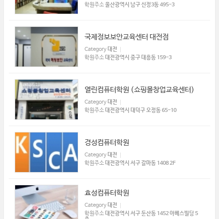
학원주소
울산광역시 남구 신정3동 495-3
국제정보보안교육센터 대전점
Category
대전
학원주소
대전광역시 중구 대흥동 159-3
열린컴퓨터학원 (쇼핑몰창업교육센터)
Category
대전
학원주소
대전광역시 대덕구 오정동 65-10
경성컴퓨터학원
Category
대전
학원주소
대전광역시 서구 갈마동 1408 2F
효성컴퓨터학원
Category
대전
학원주소
대전광역시 서구 둔산동 1452 아베스빌딩 5
층