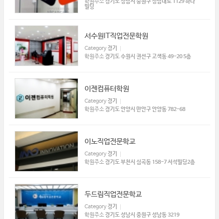
학원주소
경기도 성남시 중원구 성남대로 1129 하나
빌딩
서수원IT직업전문학원
Category
경기
학원주소
경기도 수원시 권선구 고색동 49-20 5층
이젠컴퓨터학원
Category
경기
학원주소
경기도 안양시 만안구 안양동 782-68
이노직업전문학교
Category
경기
학원주소
경기도 부천시 심곡동 158-7 서석빌딩2층
두드림직업전문학교
Category
경기
학원주소
경기도 성남시 중원구 성남동 3219