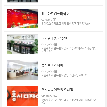
레브아트컴퓨터학원
Category
경기
학원주소
경기도 고양시 일산동구 마두동 798-1
디지털배움교육센터
Category
서울
학원주소
서울특별시 종로구 종로2가 84-8 대한기독
교서회 4층
동서울아카데미
Category
서울
학원주소
서울특별시 강동구 천호동 432-11
홍시디자인학원 홍대점
Category
서울
학원주소
서울특별시 마포구 동교동 201-14 SJ빌딩
5층