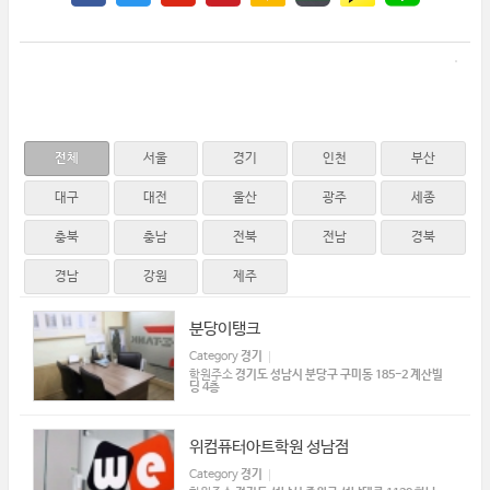
전체
서울
경기
인천
부산
대구
대전
울산
광주
세종
충북
충남
전북
전남
경북
경남
강원
제주
분당이탱크
Category
경기
학원주소
경기도 성남시 분당구 구미동 185-2 계산빌
딩 4층
위컴퓨터아트학원 성남점
Category
경기