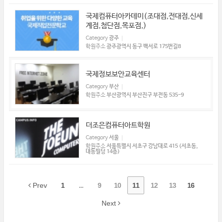
국제컴퓨터아카데미(조대점,전대점,신세
계점,첨단점,목포점,)
Category
광주
학원주소
광주광역시 동구 백서로 175번길8
국제정보보안교육센터
Category
부산
학원주소
부산광역시 부산진구 부전동 535-9
더조은컴퓨터아트학원
Category
서울
학원주소
서울특별시 서초구 강남대로 415 (서초동,
대동빌딩 14층)
Prev
1
...
9
10
11
12
13
16
Next