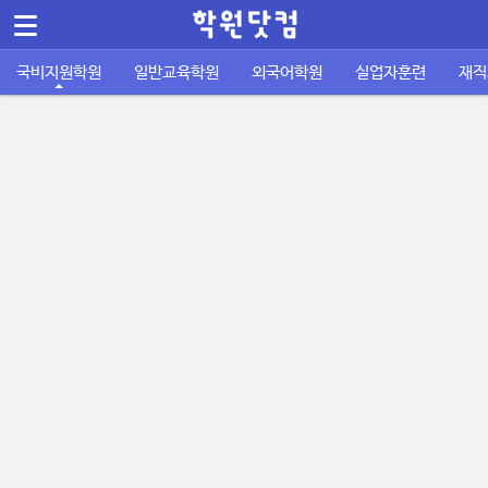
메뉴 건너뛰기
Sketchbook5, 스케치북5
국비지원학원
일반교육학원
외국어학원
실업자훈련
재직
컴퓨터/IT정보통신
바둑학원
국비지원 외국어학원
실업자 내일배움카드
재직자 내일배움카드
퇴직금계산기
공지사항
공무원기출문제
운전학원
이용안내
주휴수당 계산기
자격증기출문제
디자인/인테리어
성인일반 외국어학원
취업성공패키지 1유형
사업주 훈련
사이트소개
국비지원 FAQ
포인트정책
피부/미용/네일
초중고 외국어학원
취업성공패키지 2유형
묻고답하기
학원회원 등록신청
요리/제빵/커피
국비노하우
Sketchbook5, 스케치북5