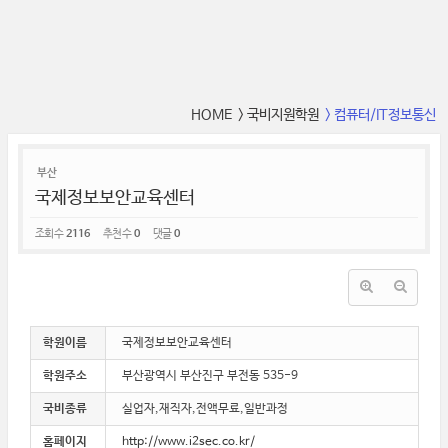
HOME
> 국비지원학원
> 컴퓨터/IT정보통신
부산
국제정보보안교육센터
조회 수
2116
추천 수
0
댓글
0
학원이름
국제정보보안교육센터
학원주소
부산광역시 부산진구 부전동 535-9
국비종류
실업자,재직자,전액무료,일반과정
홈페이지
http://www.i2sec.co.kr/