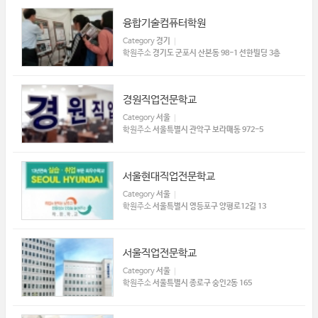
융합기술컴퓨터학원
Category
경기
학원주소
경기도 군포시 산본동 98-1 선한빌딩 3층
경원직업전문학교
Category
서울
학원주소
서울특별시 관악구 보라매동 972-5​
서울현대직업전문학교
Category
서울
학원주소
서울특별시 영등포구 양평로12길 13​
서울직업전문학교
Category
서울
학원주소
서울특별시 종로구 숭인2동 165​