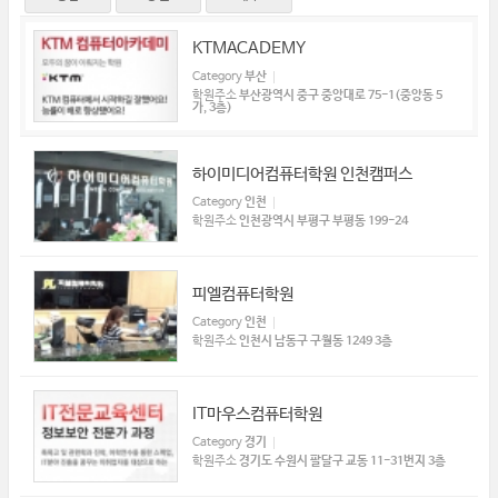
KTMACADEMY
Category
부산
학원주소
부산광역시 중구 중앙대로 75-1(중앙동 5
가, 3층)
하이미디어컴퓨터학원 인천캠퍼스
Category
인천
학원주소
인천광역시 부평구 부평동 199-24
피엘컴퓨터학원
Category
인천
학원주소
인천시 남동구 구월동 1249 3층
IT마우스컴퓨터학원
Category
경기
학원주소
경기도 수원시 팔달구 교동 11-31번지 3층