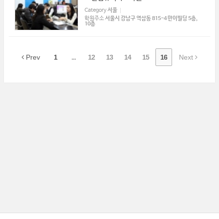
Category
서울
학원주소
서울시 강남구 역삼동 815-4 만이빌딩 5층,
10층​
Prev
1
...
12
13
14
15
16
Next