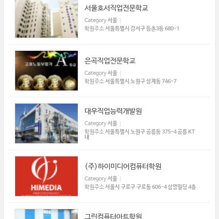
서울호서직업전문학교
Category
서울
학원주소
서울특별시 강서구 등촌3동 680-1​
은곡직업전문학교​
Category
서울
학원주소
서울특별시 노원구 상계동 746-7​
대우직업능력개발원
Category
서울
학원주소
서울특별시 노원구 공릉동 375-4 공릉 KT
내​
(주)하이미디어컴퓨터학원​​
Category
서울
학원주소
서울시 구로구 구로동 606-4 삼영빌딩 4층
그린컴퓨터아트학원