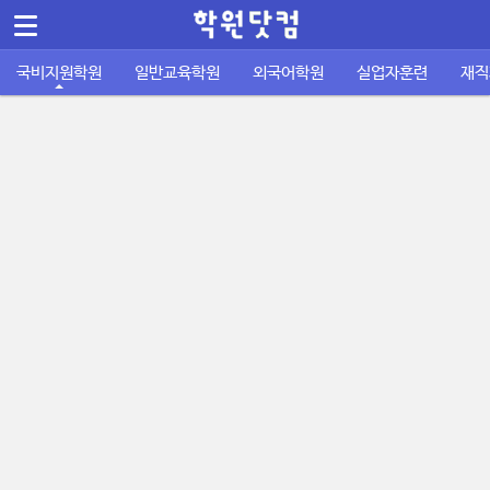
메뉴 건너뛰기
Sketchbook5, 스케치북5
국비지원학원
일반교육학원
외국어학원
실업자훈련
재직
컴퓨터/IT정보통신
바둑학원
국비지원 외국어학원
실업자 내일배움카드
재직자 내일배움카드
퇴직금계산기
공지사항
공무원기출문제
운전학원
이용안내
주휴수당 계산기
자격증기출문제
디자인/인테리어
성인일반 외국어학원
취업성공패키지 1유형
사업주 훈련
사이트소개
국비지원 FAQ
포인트정책
피부/미용/네일
초중고 외국어학원
취업성공패키지 2유형
묻고답하기
학원회원 등록신청
요리/제빵/커피
국비노하우
Sketchbook5, 스케치북5