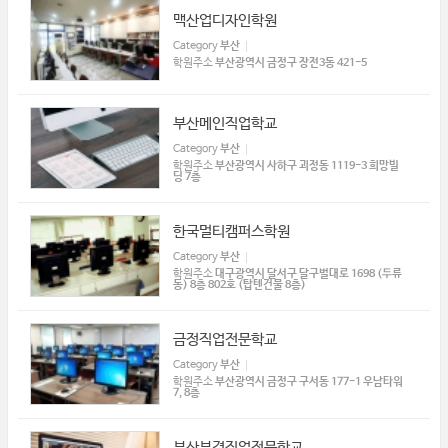
맥산업디자인학원
Category
부산
학원주소
부산광역시 금정구 장전3동 421-5
부산메인직업학교
Category
부산
학원주소
부산광역시 사하구 괴정동 1119-3 희망빌
딩 7층
한국멀티캠퍼스학원
Category
부산
학원주소
대구광역시 달서구 달구벌대로 1698 (두류
동) 8층 802호 (탑텐건물 8층)
금정직업전문학교
Category
부산
학원주소
부산광역시 금정구 구서동 177-1 우남타워
7, 8층
부산부경직업전문학교