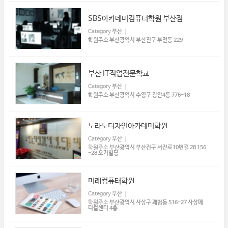
SBS아카데미컴퓨터학원 부산점
Category
부산
학원주소
부산광역시 부산진구 부전동 229
부산 IT직업전문학교
Category
부산
학원주소
부산광역시 수영구 광안4동 776-18
노라노디자인아카데미학원
Category
부산
학원주소
부산광역시 부산진구 서전로10번길 28 156
-28 오기빌딩
미래컴퓨터학원
Category
부산
학원주소
부산광역시 사상구 괘법동 516-27 사상메
디컬센터 4층