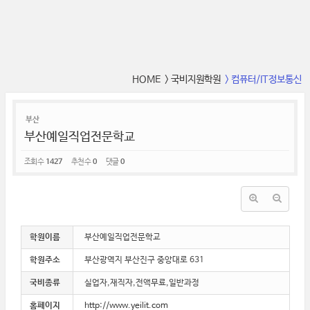
HOME
> 국비지원학원
> 컴퓨터/IT정보통신
부산
부산예일직업전문학교
조회 수
1427
추천 수
0
댓글
0
학원이름
부산예일직업전문학교
학원주소
부산광역지 부산진구 중앙대로 631
국비종류
실업자,재직자,전액무료,일반과정
홈페이지
http://www.yeilit.com