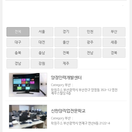
전체
서울
경기
인천
부산
대구
대전
울산
광주
세종
충북
충남
전북
전남
경북
경남
강원
제주
양정인력개발센터
Category
부산
학원주소
부산광역시 부산진구 양정동 353-12 영진
제우스빌딩 6층
신한양직업전문학교
Category
부산
학원주소
부산광역시 연제구 연산6동 2122-4