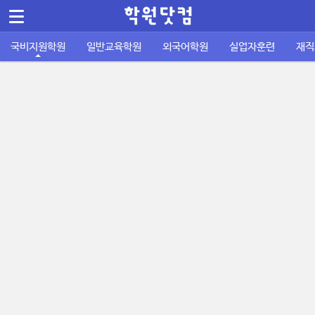
메뉴 건너뛰기
Sketchbook5, 스케치북5
국비지원학원
일반교육학원
외국어학원
실업자훈련
재직
컴퓨터/IT정보통신
바둑학원
국비지원 외국어학원
실업자 내일배움카드
재직자 내일배움카드
퇴직금계산기
공지사항
공무원기출문제
운전학원
이용안내
주휴수당 계산기
자격증기출문제
디자인/인테리어
성인일반 외국어학원
취업성공패키지 1유형
사업주 훈련
사이트소개
국비지원 FAQ
포인트정책
피부/미용/네일
초중고 외국어학원
취업성공패키지 2유형
묻고답하기
학원회원 등록신청
요리/제빵/커피
국비노하우
Sketchbook5, 스케치북5