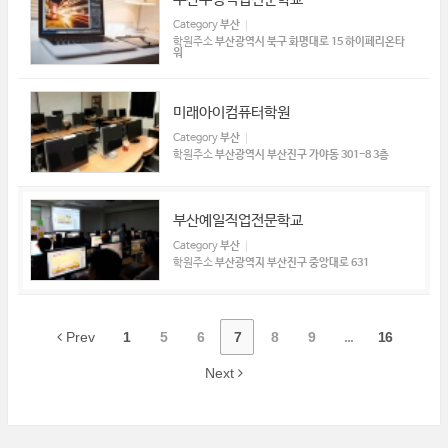
Category
부산
학원주소
부산광역시 북구 화명대로 15 하이페리온타
워
미래아이컴퓨터학원
Category
부산
학원주소
부산광역시 부산진구 가야동 301-8 3층
부산예일직업전문학교
Category
부산
학원주소
부산광역지 부산진구 중앙대로 631
Prev
1
5
6
7
8
9
...
16
Next