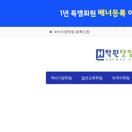
로그인
회원가입
국비지원학원
일반교육학원
★ 국비지원학원 등록신청
외국어학원
실업자훈련
재직자훈련
국비지원학원
일반교육학원
외국어학원
고용지원센터
커뮤니티
고객센터
- 공지사항
- 이용안내