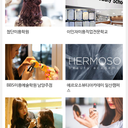
첨단미용학원
이인자미용직업전문학교
BBS미용예술학원 남양주점
에르모소뷰티아카데미 일산캠퍼
스