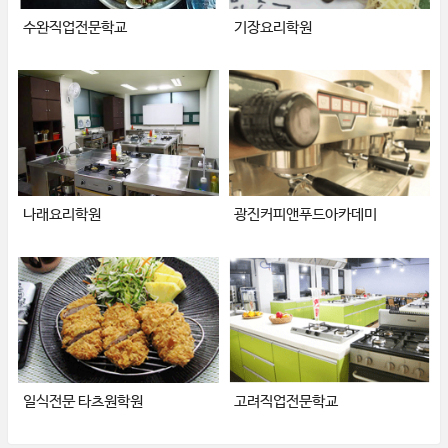
수완직업전문학교
기장요리학원
나래요리학원
광진커피앤푸드아카데미
일식전문 타츠원학원
고려직업전문학교