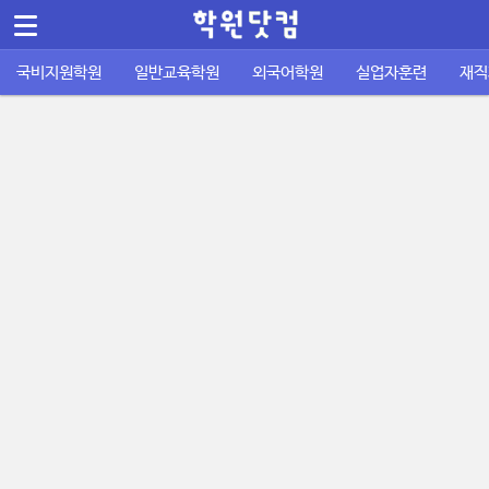
메뉴 건너뛰기
국비지원학원
일반교육학원
외국어학원
실업자훈련
재직
컴퓨터/IT정보통신
바둑학원
국비지원 외국어학원
실업자 내일배움카드
재직자 내일배움카드
퇴직금계산기
공지사항
공무원기출문제
운전학원
이용안내
주휴수당 계산기
자격증기출문제
디자인/인테리어
성인일반 외국어학원
취업성공패키지 1유형
사업주 훈련
사이트소개
국비지원 FAQ
포인트정책
피부/미용/네일
초중고 외국어학원
취업성공패키지 2유형
묻고답하기
학원회원 등록신청
요리/제빵/커피
국비노하우