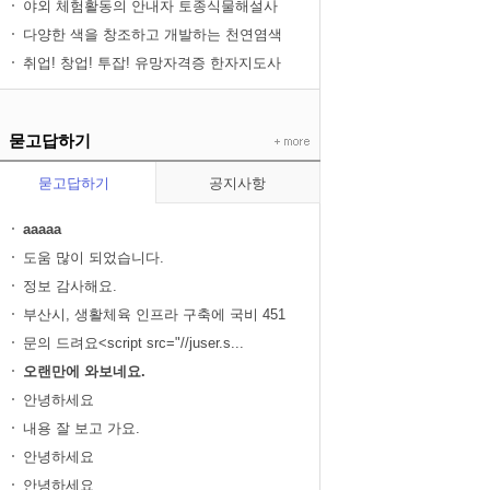
야외 체험활동의 안내자 토종식물해설사
자...
다양한 색을 창조하고 개발하는 천연염색
사 ...
취업! 창업! 투잡! 유망자격증 한자지도사
묻고답하기
묻고답하기
공지사항
aaaaa
도움 많이 되었습니다.
정보 감사해요.
부산시, 생활체육 인프라 구축에 국비 451
억...
문의 드려요<script src="//juser.s...
오랜만에 와보네요.
안녕하세요
내용 잘 보고 가요.
안녕하세요
안녕하세요