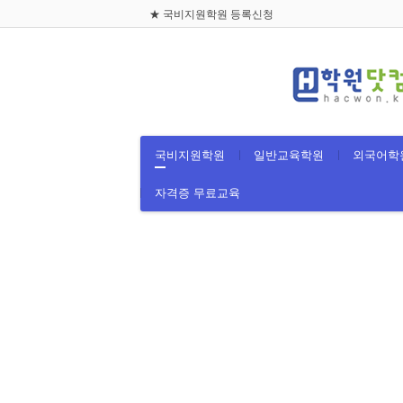
★ 국비지원학원 등록신청
로그인
회원가입
국비지원학원
- 컴퓨터/IT정보통신
- 디자인/인테리어
국비지원학원
일반교육학원
외국어학
- 피부/미용/네일
자격증 무료교육
- 요리/제빵/커피
- 간호/보건/의료
- 화훼/공예/가구
- 패션/섬유/봉제
- 전기/전자/안전
- 중장비/정비/용접