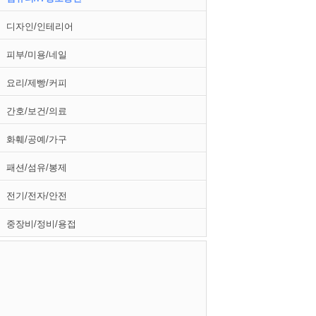
디자인/인테리어
피부/미용/네일
요리/제빵/커피
간호/보건/의료
화훼/공예/가구
패션/섬유/봉제
전기/전자/안전
중장비/정비/용접