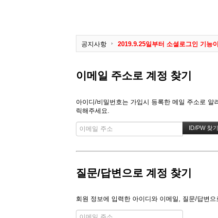
일반교육학원
외국어학원
공지사항
2019.9.25일부터 소셜로그인 기능이
실업자훈련
회원정보 보기에서 메일링 가입을 체크
학원닷컴에 방문해 주셔서 진심으로 
재직자훈련
회원님께서 필요하신 게시판을 만들어
이메일 주소로 계정 찾기
카테고리별 학원등록 방법 입니다!
고용지원센터
2019.9.25일부터 소셜로그인 기능이
아이디/비밀번호는 가입시 등록한 메일 주소로 알려드
커뮤니티
릭해주세요.
고객센터
자격증기출문제
자격증 무료교육
질문/답변으로 계정 찾기
회원 정보에 입력한 아이디와 이메일, 질문/답변으