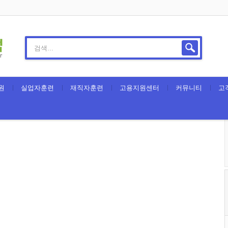
원
실업자훈련
재직자훈련
고용지원센터
커뮤니티
고