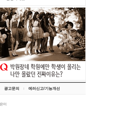
1
광고문의
에러신고/기능개선
한은미