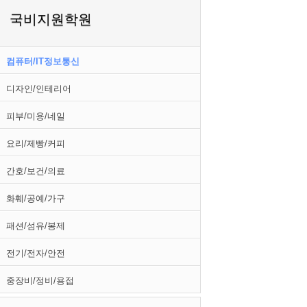
국비지원학원
컴퓨터/IT정보통신
디자인/인테리어
피부/미용/네일
요리/제빵/커피
간호/보건/의료
화훼/공예/가구
패션/섬유/봉제
전기/전자/안전
중장비/정비/용접