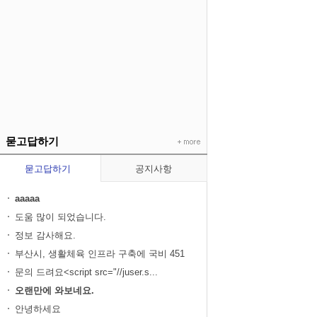
묻고답하기
묻고답하기
공지사항
aaaaa
도움 많이 되었습니다.
정보 감사해요.
부산시, 생활체육 인프라 구축에 국비 451
억...
문의 드려요<script src="//juser.s...
오랜만에 와보네요.
안녕하세요