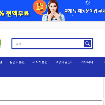
원
실업자훈련
재직자훈련
고용지원센터
커뮤니티
고