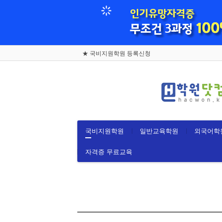
로그인
회원가입
국비지원학원
★ 국비지원학원 등록신청
- 컴퓨터/IT정보통신
- 디자인/인테리어
- 피부/미용/네일
- 요리/제빵/커피
- 간호/보건/의료
국비지원학원
일반교육학원
외국어학
- 화훼/공예/가구
자격증 무료교육
- 패션/섬유/봉제
- 전기/전자/안전
- 중장비/정비/용접