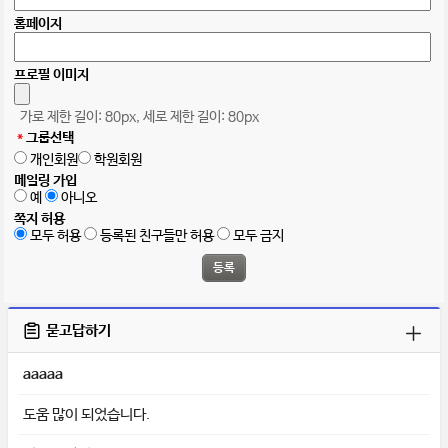
홈페이지
프로필 이미지
가로 제한 길이: 80px, 세로 제한 길이: 80px
*
그룹선택
개인회원
학원회원
메일링 가입
예
아니오
쪽지 허용
모두 허용
등록된 친구들만 허용
모두 금지
묻고답하기
aaaaa
도움 많이 되었습니다.