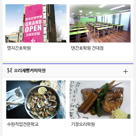
명지간호학원
덴간호학원 건대점
요리제빵커피학원
수완직업전문학교
기장요리학원