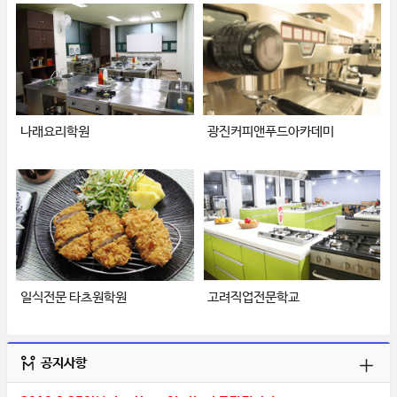
나래요리학원
광진커피앤푸드아카데미
일식전문 타츠원학원
고려직업전문학교
공지사항