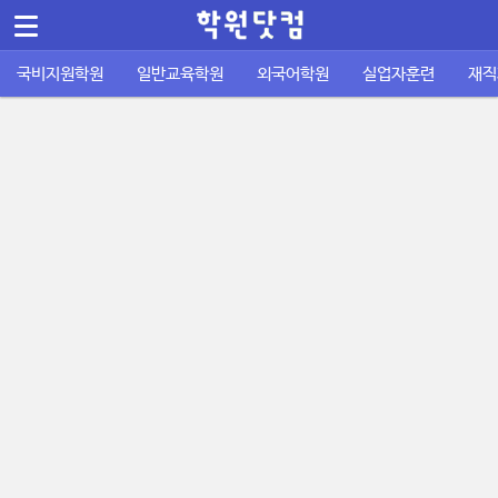
메뉴 건너뛰기
국비지원학원
일반교육학원
외국어학원
실업자훈련
재직
컴퓨터/IT정보통신
바둑학원
국비지원 외국어학원
실업자 내일배움카드
재직자 내일배움카드
퇴직금계산기
공지사항
공무원기출문제
운전학원
이용안내
주휴수당 계산기
자격증기출문제
디자인/인테리어
성인일반 외국어학원
취업성공패키지 1유형
사업주 훈련
사이트소개
국비지원 FAQ
포인트정책
피부/미용/네일
초중고 외국어학원
취업성공패키지 2유형
묻고답하기
학원회원 등록신청
요리/제빵/커피
국비노하우