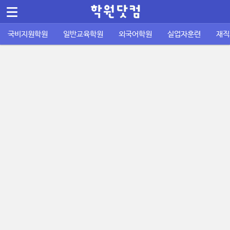
메뉴 건너뛰기
국비지원학원
일반교육학원
외국어학원
실업자훈련
재직
컴퓨터/IT정보통신
바둑학원
국비지원 외국어학원
실업자 내일배움카드
재직자 내일배움카드
퇴직금계산기
공지사항
공무원기출문제
운전학원
이용안내
주휴수당 계산기
자격증기출문제
디자인/인테리어
성인일반 외국어학원
취업성공패키지 1유형
사업주 훈련
사이트소개
국비지원 FAQ
포인트정책
피부/미용/네일
초중고 외국어학원
취업성공패키지 2유형
묻고답하기
학원회원 등록신청
요리/제빵/커피
국비노하우