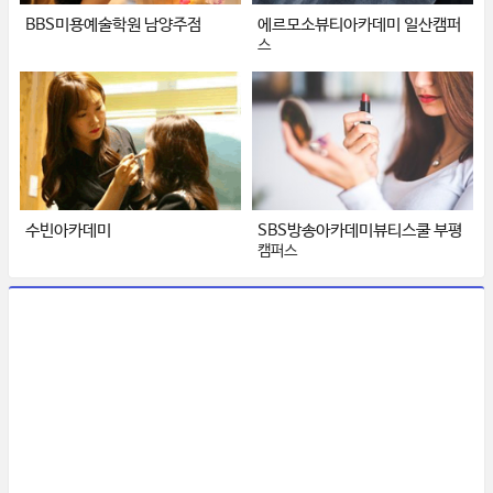
BBS미용예술학원 남양주점
에르모소뷰티아카데미 일산캠퍼
스
수빈아카데미
SBS방송아카데미뷰티스쿨 부평
캠퍼스