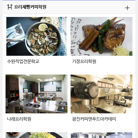
요리제빵커피학원
수완직업전문학교
기장요리학원
나래요리학원
광진커피앤푸드아카데미