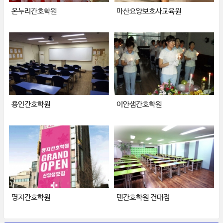
온누리간호학원
마산요양보호사교육원
용인간호학원
이안샘간호학원
명지간호학원
덴간호학원 건대점