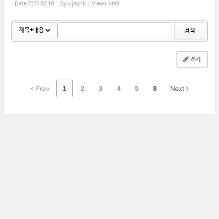
Date
2025.02.18
By
wjdghk
Views
1498
검색
쓰기
Prev
1
2
3
4
5
8
Next