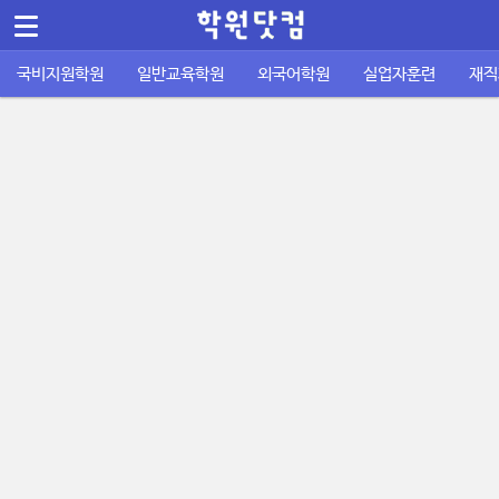
메뉴 건너뛰기
Sketchbook5, 스케치북5
국비지원학원
일반교육학원
외국어학원
실업자훈련
재직
컴퓨터/IT정보통신
바둑학원
국비지원 외국어학원
실업자 내일배움카드
재직자 내일배움카드
퇴직금계산기
공지사항
공무원기출문제
운전학원
이용안내
주휴수당 계산기
자격증기출문제
디자인/인테리어
성인일반 외국어학원
취업성공패키지 1유형
사업주 훈련
사이트소개
국비지원 FAQ
포인트정책
피부/미용/네일
초중고 외국어학원
취업성공패키지 2유형
묻고답하기
학원회원 등록신청
요리/제빵/커피
국비노하우
Sketchbook5, 스케치북5